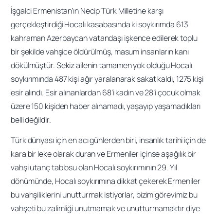
İşgalci Ermenistan’ın Necip Türk Milletine karşı
gerçekleştirdiği Hocalı kasabasında ki soykırımda 613
kahraman Azerbaycan vatandaşı işkence edilerek toplu
bir şekilde vahşice öldürülmüş, masum insanların kanı
dökülmüştür. Sekiz ailenin tamamen yok olduğu Hocalı
soykırımında 487 kişi ağır yaralanarak sakat kaldı, 1275 kişi
esir alındı. Esir alınanlardan 68’i kadın ve 28’i çocuk olmak
üzere 150 kişiden haber alınamadı, yaşayıp yaşamadıkları
belli değildir.
Türk dünyası için en acı günlerden biri, insanlık tarihi için de
kara bir leke olarak duran ve Ermeniler içinse aşağılık bir
vahşi utanç tablosu olan Hocalı soykırımının 29. Yıl
dönümünde, Hocalı soykırımına dikkat çekerek Ermeniler
bu vahşiliklerini unutturmak istiyorlar, bizim görevimiz bu
vahşeti bu zalimliği unutmamak ve unutturmamaktır diye