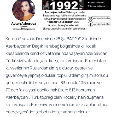
Karabağ savaşı döneminde 26 ŞUBAT 1992 tarihinde
Azerbaycan’ın Dağlık Karabağ bölgesinde ki Hocalı
kasabasında kendi öz vatanlarında yaşayan Azerbaycan
Türkü sivil vatandaşlara karşı, katil ve işgalci Ermenistan
kuvvetlerinin Ruslardan almış oldukları destek ve
güvenceyle yapmış oldukları toplu katliam girişimi sonucu
gerçekleştirdikleri soykırımda; 83 çocuk, 106 kadın ve
70’den fazla yaşlı dahil olmak üzere 613 kahraman
Azerbaycanlı, Türk toprağı olan Hocalı’yı hain düşmana,
katil ve işgalci Ermeniye vermemek için aziz canlarını feda
ederek şehâdet şerbetini içtiler ve şehit oldular.