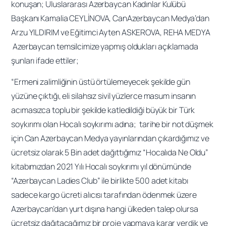
konuşan; Uluslararası Azerbaycan Kadınlar Kulübü
Başkanı Kamalia CEYLİNOVA, CanAzerbaycan Medya’dan
Arzu YILDIRIM ve Eğitimci Ayten ASKEROVA, REHA MEDYA
Azerbaycan temsilcimize yapmış oldukları açıklamada
şunları ifade ettiler;
“Ermeni zalimliğinin üstü örtülemeyecek şekilde gün
yüzüne çıktığı, eli silahsız sivil yüzlerce masum insanın
acımasızca toplu bir şekilde katledildiği büyük bir Türk
soykırımı olan Hocalı soykırımı adına; tarihe bir not düşmek
için Can Azerbaycan Medya yayınlarından çıkardığımız ve
ücretsiz olarak 5 Bin adet dağıttığımız “Hocalıda Ne Oldu”
kitabımızdan 2021 Yılı Hocalı soykırımı yıl dönümünde
“Azerbaycan Ladies Club” ile birlikte 500 adet kitabı
sadece kargo ücreti alıcısı tarafından ödenmek üzere
Azerbaycan’dan yurt dışına hangi ülkeden talep olursa
ücretsiz dağıtacağımız bir proje yapmaya karar verdik ve