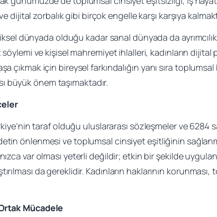
cak günümüzde de toplumsal cinsiyet eşitsizliği, iş haya
ve dijital zorbalık gibi birçok engelle karşı karşıya kalmakt
 fiziksel dünyada olduğu kadar sanal dünyada da ayrımcılık
 söylemi ve kişisel mahremiyet ihlalleri, kadınların dijital 
aşa çıkmak için bireysel farkındalığın yanı sıra toplumsal
sı büyük önem taşımaktadır.
celer
ürkiye’nin taraf olduğu uluslararası sözleşmeler ve 6284 s
detin önlenmesi ve toplumsal cinsiyet eşitliğinin sağl
nızca var olması yeterli değildir; etkin bir şekilde uygul
tırılması da gereklidir. Kadınların haklarının korunması, 
: Ortak Mücadele