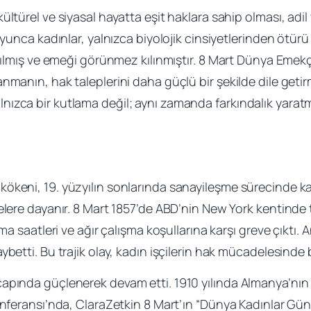
ültürel ve siyasal hayatta eşit haklara sahip olması, ad
oyunca kadınlar, yalnızca biyolojik cinsiyetlerinden ötür
ırılmış ve emeği görünmez kılınmıştır. 8 Mart Dünya Emekç
nmanın, hak taleplerini daha güçlü bir şekilde dile get
ızca bir kutlama değil; aynı zamanda farkındalık yaratm
ökeni, 19. yüzyılın sonlarında sanayileşme sürecinde kad
elere dayanır. 8 Mart 1857’de ABD’nin New York kentinde 
şma saatleri ve ağır çalışma koşullarına karşı greve çıktı.
ybetti. Bu trajik olay, kadın işçilerin hak mücadelesinde
çapında güçlenerek devam etti. 1910 yılında Almanya’n
onferansı’nda, ClaraZetkin 8 Mart’ın “Dünya Kadınlar Günü