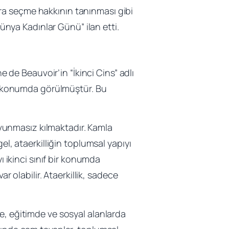
nlara seçme hakkının tanınması gibi
Dünya Kadınlar Günü” ilan etti.
e de Beauvoir’in “İkinci Cins” adlı
bir konumda görülmüştür. Bu
savunmasız kılmaktadır. Kamla
el, ataerkilliğin toplumsal yapıyı
ı ikinci sınıf bir konumda
r olabilir. Ataerkillik, sadece
e, eğitimde ve sosyal alanlarda