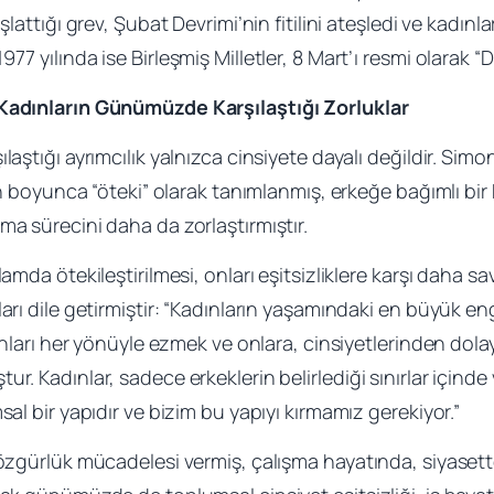
aşlattığı grev, Şubat Devrimi’nin fitilini ateşledi ve kadı
77 yılında ise Birleşmiş Milletler, 8 Mart’ı resmi olarak “
 Kadınların Günümüzde Karşılaştığı Zorluklar
aştığı ayrımcılık yalnızca cinsiyete dayalı değildir. Simon
arih boyunca “öteki” olarak tanımlanmış, erkeğe bağımlı 
ma sürecini daha da zorlaştırmıştır.
lamda ötekileştirilmesi, onları eşitsizliklere karşı daha 
arı dile getirmiştir: “Kadınların yaşamındaki en büyük eng
dınları her yönüyle ezmek ve onlara, cinsiyetlerinden dolay
. Kadınlar, sadece erkeklerin belirlediği sınırlar içinde va
sal bir yapıdır ve bizim bu yapıyı kırmamız gerekiyor.”
 özgürlük mücadelesi vermiş, çalışma hayatında, siyasett