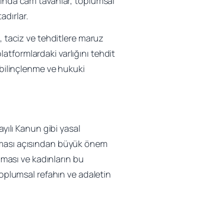
tında cam tavanlar, toplumsal
adırlar.
, taciz ve tehditlere maruz
platformlardaki varlığını tehdit
 bilinçlenme ve hukuki
ayılı Kanun gibi yasal
anması açısından büyük önem
anması ve kadınların bu
toplumsal refahın ve adaletin