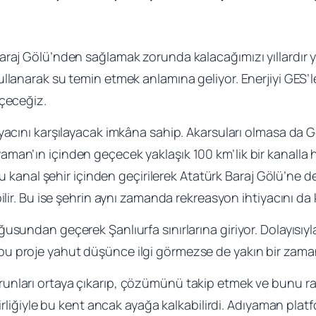
raj Gölü’nden sağlamak zorunda kalacağımızı yıllardır yaz
llanarak su temin etmek anlamına geliyor. Enerjiyi GES’le
içeceğiz.
yacını karşılayacak imkâna sahip. Akarsuları olmasa da G
man’ın içinden geçecek yaklaşık 100 km’lik bir kanalla
bu kanal şehir içinden geçirilerek Atatürk Baraj Gölü’ne de
ilir. Bu ise şehrin aynı zamanda rekreasyon ihtiyacını da k
usundan geçerek Şanlıurfa sınırlarına giriyor. Dolayısıyl
u proje yahut düşünce ilgi görmezse de yakın bir zaman
unları ortaya çıkarıp, çözümünü takip etmek ve bunu rapo
birliğiyle bu kent ancak ayağa kalkabilirdi. Adıyaman plat