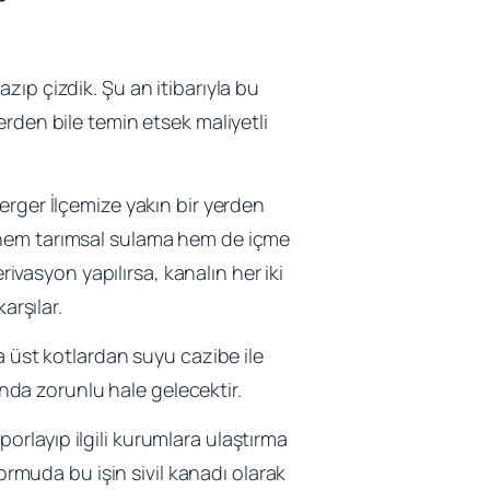
ıp çizdik. Şu an itibarıyla bu
rden bile temin etsek maliyetli
erger İlçemize yakın bir yerden
 hem tarımsal sulama hem de içme
rivasyon yapılırsa, kanalın her iki
arşılar.
a üst kotlardan suyu cazibe ile
da zorunlu hale gelecektir.
rlayıp ilgili kurumlara ulaştırma
formuda bu işin sivil kanadı olarak