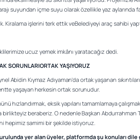
arajı suyundan içme suyu olarak özellikle yaz aylarında 
 Kiralama işlerini terk ettik veBelediyeyi araç sahibi yapt
klilerimize ucuz yemek imkânı yaratacağız dedi.
RAK SORUNLARIORTAK YAŞIYORUZ
l Abidin Kıymaz Adıyaman’da ortak yaşanan sıkıntıları 
entte yaşayan herkesin ortak sorunudur.
ünü hızlandırmak, eksik yapılanı tamamlamaya çalışmak, 
 birlikteyiz beraberiz. O nedenle Başkan Abdurrahman Tu
ini hepimiz samimi bir şekilde istiyoruz.
lunda yer alan üyeler, platformda şu konuları dile g