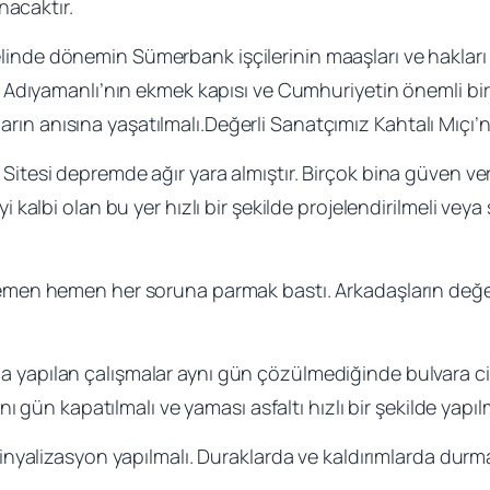
nacaktır.
nde dönemin Sümerbank işçilerinin maaşları ve hakları va
Adıyamanlı’nın ekmek kapısı ve Cumhuriyetin önemli bir
arın anısına yaşatılmalı.Değerli Sanatçımız Kahtalı Mıçı’nın
Sitesi depremde ağır yara almıştır. Birçok bina güven v
albi olan bu yer hızlı bir şekilde projelendirilmeli veya 
men hemen her soruna parmak bastı. Arkadaşların değer
 yapılan çalışmalar aynı gün çözülmediğinde bulvara cid
 gün kapatılmalı ve yaması asfaltı hızlı bir şekilde yapılm
 sinyalizasyon yapılmalı. Duraklarda ve kaldırımlarda du