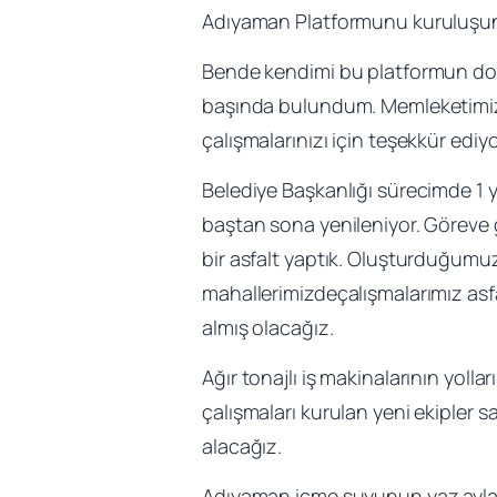
Adıyaman Platformunu kuruluşundan
Bende kendimi bu platformun doğ
başında bulundum. Memleketimiz iç
çalışmalarınızı için teşekkür ediy
Belediye Başkanlığı sürecimde 1 y
baştan sona yenileniyor. Göreve g
bir asfalt yaptık. Oluşturduğumuz 
mahallerimizdeçalışmalarımız asf
almış olacağız.
Ağır tonajlı iş makinalarının yoll
çalışmaları kurulan yeni ekipler
alacağız.
Adıyaman içme suyunun yaz ayları