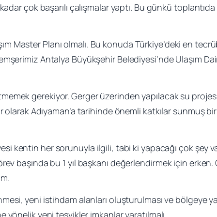
 kadar çok başarılı çalışmalar yaptı. Bu günkü toplantıda
m Master Planı olmalı. Bu konuda Türkiye’deki en tecrübe
emşerimiz Antalya Büyükşehir Belediyesi’nde Ulaşım Da
tmemek gerekiyor. Gerger üzerinden yapılacak su projesi
ar olarak Adıyaman’a tarihinde önemli katkılar sunmuş bi
i kentin her sorunuyla ilgili, tabi ki yapacağı çok şey v
rev başında bu 1 yıl başkanı değerlendirmek için erken. Ç
um.
enmesi, yeni istihdam alanları oluşturulması ve bölgeye y
yönelik yeni teşvikler imkanlar yaratılmalı.