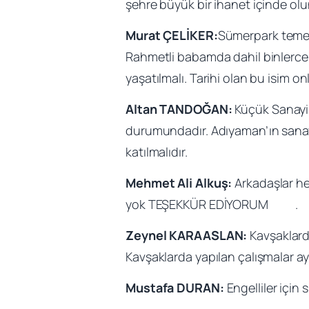
şehre büyük bir ihanet içinde olu
Murat ÇELİKER:
Sümerpark temeli
Rahmetli babamda dahil binlerce 
yaşatılmalı. Tarihi olan bu isim onl
Altan TANDOĞAN:
Küçük Sanayi 
durumundadır. Adıyaman’ın sanayi k
katılmalıdır.
Mehmet Ali Alkuş:
Arkadaşlar he
yok TEŞEKKÜR EDİYORUM .
Zeynel KARAASLAN:
Kavşaklarda
Kavşaklarda yapılan çalışmalar aynı
Mustafa DURAN:
Engelliler için