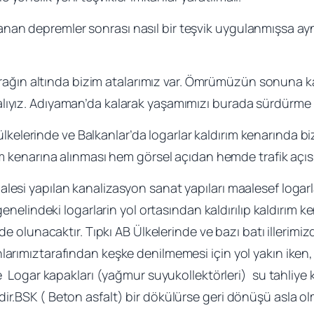
an depremler sonrası nasıl bir teşvik uygulanmışsa ayn
ağın altında bizim atalarımız var. Ömrümüzün sonuna ka
lıyız. Adıyaman’da kalarak yaşamımızı burada sürdürme 
lkelerinde ve Balkanlar’da logarlar kaldırım kenarında b
rım kenarına alınması hem görsel açıdan hemde trafik açı
lesi yapılan kanalizasyon sanat yapıları maalesef logarl
 genelindeki logarlarin yol ortasından kaldırılıp kaldırım k
inde olunacaktır. Tıpkı AB Ülkelerinde ve bazı batı illerim
larımıztarafından keşke denilmemesi için yol yakın iken,
le Logar kapakları (yağmur suyukollektörleri) su tahliye 
ir.BSK ( Beton asfalt) bir dökülürse geri dönüşü asla o