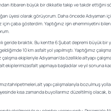
 itibaren büyük bir dikkatle takip ve takdir ettiğini s
an üyesi olarak görüyorum. Daha öncede Adıyaman için
in çaba gösterdim. Yaptığınız işin ehemmiyetini bilen bir
orum.
ılı geride bıraktık. Bu kentte 6 Şubat depremi büyük bir 
eldiğimde 10 km asfalt yol yapılmıştı. Yaptığımız çalışm
çalışma ekipleriyle Adıyaman’da özellikle altyapı çalışmala
alt ekiplerimizasfalt yapmaya başladılar ve yıl sonuna 
arımızıtahripetmeleri,alt yapı çalışmalarıyla bozulmuş yol
 sayesinde kısa zamanda buyollarımız düzeltilmiş olacak,
nda eksilmesiyle su sıkıntısı yaşanıyordu. Projemizle A