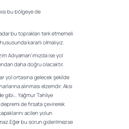
ısı bu bölgeye de
dar bu toprakları terk etmemeli
hususunda kararlı olmalıyız.
izim Adıyaman’ımızda ise yol
sından daha doğru olacaktır.
ar yol ortasına gelecek şekilde
enarlarına alınması elzemdir. Aksi
izde gibi… Yağmur Tahliye
 depremi de fırsata çevirerek
kapaklarını acilen yolun
lmaz.Eğer bu sorun giderilmezse