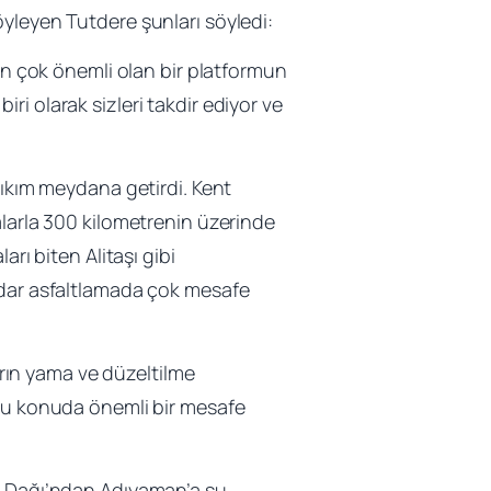
öyleyen Tutdere şunları söyledi:
 çok önemli olan bir platformun
i olarak sizleri takdir ediyor ve
yıkım meydana getirdi. Kent
alarla 300 kilometrenin üzerinde
rı biten Alitaşı gibi
kadar asfaltlamada çok mesafe
ların yama ve düzeltilme
 bu konuda önemli bir mesafe
li Dağı’ndan Adıyaman’a su