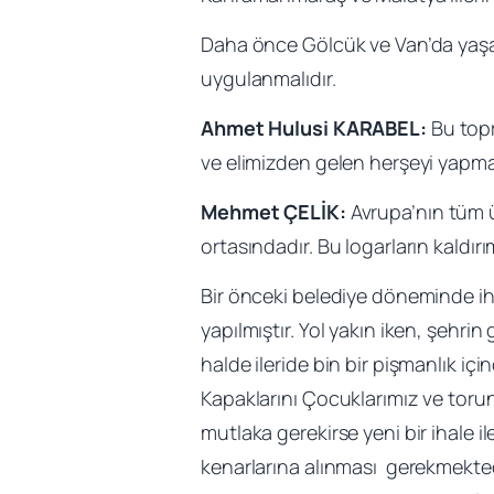
Daha önce Gölcük ve Van’da yaşan
uygulanmalıdır.
Ahmet Hulusi KARABEL:
Bu topr
ve elimizden gelen herşeyi yapma
Mehmet ÇELİK:
Avrupa’nın tüm ü
ortasındadır. Bu logarların kaldı
Bir önceki belediye döneminde iha
yapılmıştır. Yol yakın iken, şehrin
halde ileride bin bir pişmanlık iç
Kapaklarını Çocuklarımız ve torun
mutlaka gerekirse yeni bir ihale i
kenarlarına alınması gerekmekted