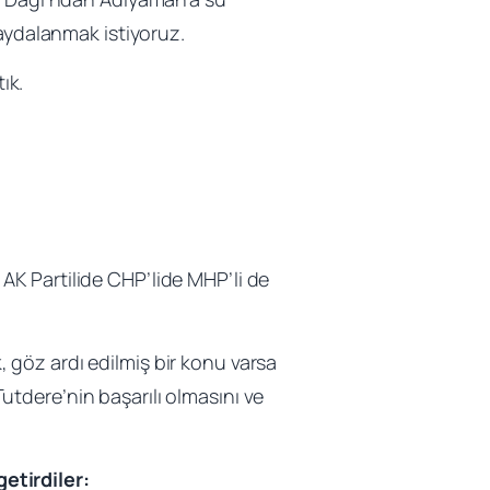
faydalanmak istiyoruz.
ık.
AK Partilide CHP’lide MHP’li de
göz ardı edilmiş bir konu varsa
tdere’nin başarılı olmasını ve
etirdiler: