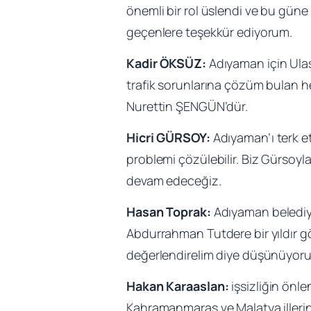
önemli bir rol üslendi ve bu güne
geçenlere teşekkür ediyorum.
Kadir ÖKSÜZ:
Adıyaman için Ulaşı
trafik sorunlarına çözüm bulan h
Nurettin ŞENGÜN’dür.
Hicri GÜRSOY:
Adıyaman’ı terk e
problemi çözülebilir. Biz Gürsoyl
devam edeceğiz.
Hasan Toprak:
Adıyaman belediyes
Abdurrahman Tutdere bir yıldır gö
değerlendirelim diye düşünüyor
Hakan Karaaslan:
işsizliğin önl
Kahramanmaraş ve Malatya illerine 