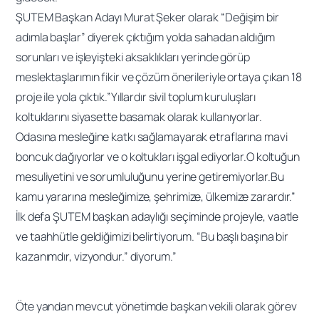
ŞUTEM Başkan Adayı Murat Şeker olarak “Değişim bir
adımla başlar” diyerek çıktığım yolda sahadan aldığım
sorunları ve işleyişteki aksaklıkları yerinde görüp
meslektaşlarımın fikir ve çözüm önerileriyle ortaya çıkan 18
proje ile yola çıktık.”Yıllardır sivil toplum kuruluşları
koltuklarını siyasette basamak olarak kullanıyorlar.
Odasına mesleğine katkı sağlamayarak etraflarına mavi
boncuk dağıyorlar ve o koltukları işgal ediyorlar.O koltuğun
mesuliyetini ve sorumluluğunu yerine getiremiyorlar.Bu
kamu yararına mesleğimize, şehrimize, ülkemize zarardır.”
İlk defa ŞUTEM başkan adaylığı seçiminde projeyle, vaatle
ve taahhütle geldiğimizi belirtiyorum. “Bu başlı başına bir
kazanımdır, vizyondur.” diyorum.”
Öte yandan mevcut yönetimde başkan vekili olarak görev