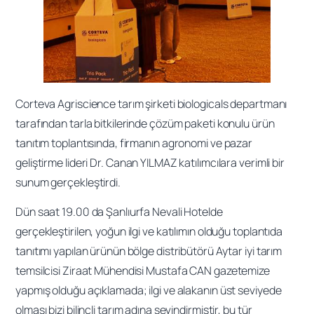
Corteva Agriscience tarım şirketi biologicals departmanı
tarafından tarla bitkilerinde çözüm paketi konulu ürün
tanıtım toplantısında, firmanın agronomi ve pazar
geliştirme lideri Dr. Canan YILMAZ katılımcılara verimli bir
sunum gerçekleştirdi.
Dün saat 19.00 da Şanlıurfa Nevali Hotelde
gerçekleştirilen, yoğun ilgi ve katılımın olduğu toplantıda
tanıtımı yapılan ürünün bölge distribütörü Aytar iyi tarım
temsilcisi Ziraat Mühendisi Mustafa CAN gazetemize
yapmış olduğu açıklamada; ilgi ve alakanın üst seviyede
olması bizi bilinçli tarım adına sevindirmiştir, bu tür