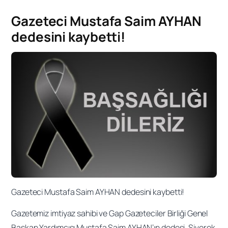
Gazeteci Mustafa Saim AYHAN
dedesini kaybetti!
Gazeteci Mustafa Saim AYHAN dedesini kaybetti!
Gazetemiz imtiyaz sahibi ve Gap Gazeteciler Birliği Genel
Başkan Yardımcısı Mustafa Saim AYHAN’ın dedesi, Siverek