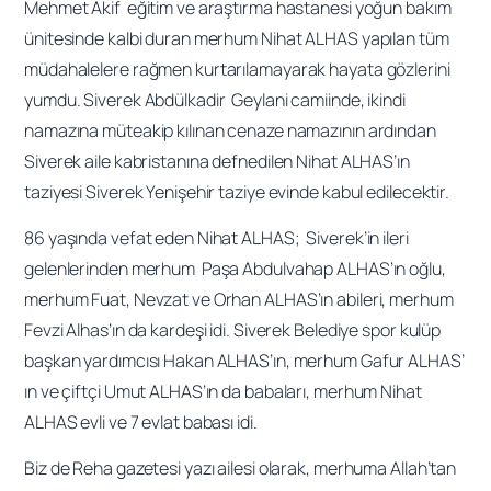
Mehmet Akif eğitim ve araştırma hastanesi yoğun bakım
ünitesinde kalbi duran merhum Nihat ALHAS yapılan tüm
müdahalelere rağmen kurtarılamayarak hayata gözlerini
yumdu. Siverek Abdülkadir Geylani camiinde, ikindi
namazına müteakip kılınan cenaze namazının ardından
Siverek aile kabristanına defnedilen Nihat ALHAS’ın
taziyesi Siverek Yenişehir taziye evinde kabul edilecektir.
86 yaşında vefat eden Nihat ALHAS; Siverek’in ileri
gelenlerinden merhum Paşa Abdulvahap ALHAS’ın oğlu,
merhum Fuat, Nevzat ve Orhan ALHAS’ın abileri, merhum
Fevzi Alhas’ın da kardeşi idi. Siverek Belediye spor kulüp
başkan yardımcısı Hakan ALHAS’ın, merhum Gafur ALHAS’
ın ve çiftçi Umut ALHAS’ın da babaları, merhum Nihat
ALHAS evli ve 7 evlat babası idi.
Biz de Reha gazetesi yazı ailesi olarak, merhuma Allah’tan