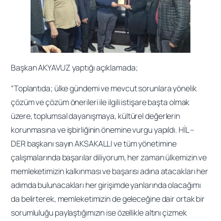
Başkan AKYAVUZ yaptığı açıklamada;
“Toplantıda; ülke gündemi ve mevcut sorunlara yönelik
çözüm ve çözüm önerileri ile ilgili istişare başta olmak
üzere, toplumsal dayanışmaya, kültürel değerlerin
korunmasına ve işbirliğinin önemine vurgu yapıldı. HİL –
DER başkanı sayın AKSAKALLI ve tüm yönetimine
çalışmalarında başarılar diliyorum, her zaman ülkemizin ve
memleketimizin kalkınması ve başarısı adına atacakları her
adımda bulunacakları her girişimde yanlarında olacağımı
da belirterek, memleketimizin de geleceğine dair ortak bir
sorumluluğu paylaştığımızın ise özellikle altını çizmek