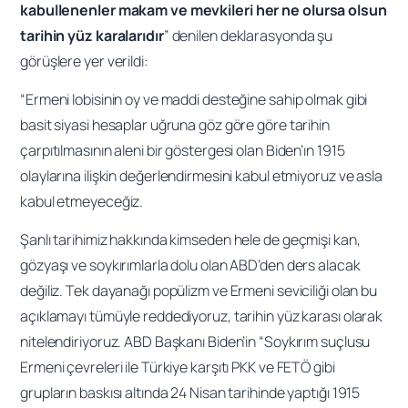
kabullenenler makam ve mevkileri her ne olursa olsun
tarihin yüz karalarıdır
” denilen deklarasyonda şu
görüşlere yer verildi:
“Ermeni lobisinin oy ve maddi desteğine sahip olmak gibi
basit siyasi hesaplar uğruna göz göre göre tarihin
çarpıtılmasının aleni bir göstergesi olan Biden’ın 1915
olaylarına ilişkin değerlendirmesini kabul etmiyoruz ve asla
kabul etmeyeceğiz.
Şanlı tarihimiz hakkında kimseden hele de geçmişi kan,
gözyaşı ve soykırımlarla dolu olan ABD’den ders alacak
değiliz. Tek dayanağı popülizm ve Ermeni seviciliği olan bu
açıklamayı tümüyle reddediyoruz, tarihin yüz karası olarak
nitelendiriyoruz. ABD Başkanı Biden’in “Soykırım suçlusu
Ermeni çevreleri ile Türkiye karşıtı PKK ve FETÖ gibi
grupların baskısı altında 24 Nisan tarihinde yaptığı 1915