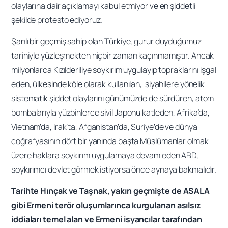
olaylarına dair açıklamayı kabul etmiyor ve en şiddetli
şekilde protesto ediyoruz.
Şanlı bir geçmiş sahip olan Türkiye, gurur duyduğumuz
tarihiyle yüzleşmekten hiçbir zaman kaçınmamıştır. Ancak
milyonlarca Kızılderiliye soykırım uygulayıp topraklarını işgal
eden, ülkesinde köle olarak kullanılan, siyahilere yönelik
sistematik şiddet olaylarını günümüzde de sürdüren, atom
bombalarıyla yüzbinlerce sivil Japonu katleden, Afrika’da,
Vietnam’da, Irak’ta, Afganistan’da, Suriye’de ve dünya
coğrafyasının dört bir yanında başta Müslümanlar olmak
üzere haklara soykırım uygulamaya devam eden ABD,
soykırımcı devlet görmek istiyorsa önce aynaya bakmalıdır.
Tarihte Hınçak ve Taşnak, yakın geçmişte de ASALA
gibi Ermeni terör oluşumlarınca kurgulanan asılsız
iddiaları temel alan ve Ermeni isyancılar tarafından