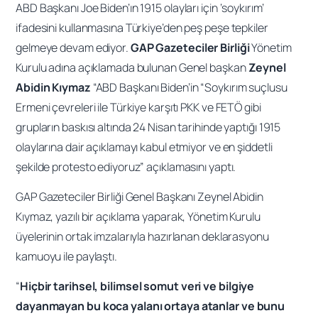
ABD Başkanı Joe Biden’ın 1915 olayları için ‘soykırım’
ifadesini kullanmasına Türkiye’den peş peşe tepkiler
gelmeye devam ediyor.
GAP Gazeteciler Birliği
Yönetim
Kurulu adına açıklamada bulunan Genel başkan
Zeynel
Abidin Kıymaz
“ABD Başkanı Biden’in “Soykırım suçlusu
Ermeni çevreleri ile Türkiye karşıtı PKK ve FETÖ gibi
grupların baskısı altında 24 Nisan tarihinde yaptığı 1915
olaylarına dair açıklamayı kabul etmiyor ve en şiddetli
şekilde protesto ediyoruz” açıklamasını yaptı.
GAP Gazeteciler Birliği Genel Başkanı Zeynel Abidin
Kıymaz, yazılı bir açıklama yaparak, Yönetim Kurulu
üyelerinin ortak imzalarıyla hazırlanan deklarasyonu
kamuoyu ile paylaştı.
“
Hiçbir tarihsel, bilimsel somut veri ve bilgiye
dayanmayan bu koca yalanı ortaya atanlar ve bunu