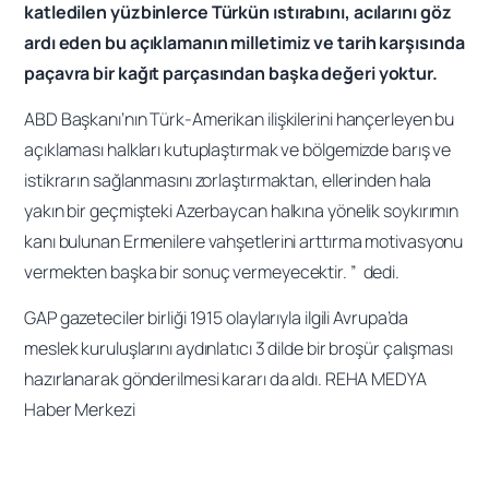
katledilen yüzbinlerce Türkün ıstırabını, acılarını göz
ardı eden bu açıklamanın milletimiz ve tarih karşısında
paçavra bir kağıt parçasından başka değeri yoktur.
ABD Başkanı’nın Türk-Amerikan ilişkilerini hançerleyen bu
açıklaması halkları kutuplaştırmak ve bölgemizde barış ve
istikrarın sağlanmasını zorlaştırmaktan, ellerinden hala
yakın bir geçmişteki Azerbaycan halkına yönelik soykırımın
kanı bulunan Ermenilere vahşetlerini arttırma motivasyonu
vermekten başka bir sonuç vermeyecektir. ” dedi.
GAP gazeteciler birliği 1915 olaylarıyla ilgili Avrupa’da
meslek kuruluşlarını aydınlatıcı 3 dilde bir broşür çalışması
hazırlanarak gönderilmesi kararı da aldı. REHA MEDYA
Haber Merkezi