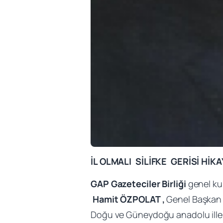
İL OLMALI SİLİFKE GERİSİ HİKA
GAP Gazeteciler Birliği
genel ku
Hamit ÖZPOLAT ,
Genel Başkan 
Doğu ve Güneydoğu anadolu illerind