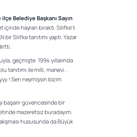
e
ilçe Belediye Başkanı Sayın
t içinde hayran bıraktı. Silifke’li
ir Silifke tanıtımı yaptı. Yazar
rtti.
buyla, geçmişte 1994 yıllarında
 tanıtımı ile milli, manevi ,
yyyy ! Sen neymişsin bizim
işi başarır güvencesinde bir
metinde mazeretsiz buradayım.
je çalışması hususunda da Büyük