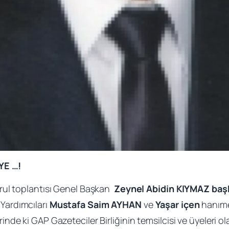
YE …!
rul toplantısı Genel Başkan
Zeynel Abidin KIYMAZ başk
Yardımcıları
Mustafa Saim AYHAN
ve
Yaşar içen
hanıme
e ki GAP Gazeteciler Birliğinin temsilcisi ve üyeleri ola