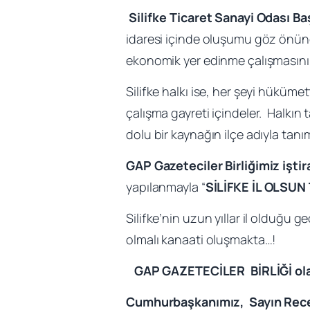
Silifke Ticaret Sanayi Odası B
idaresi içinde oluşumu göz önünde
ekonomik yer edinme çalışmasını 
Silifke halkı ise, her şeyi hüküm
çalışma gayreti içindeler. Halkın 
dolu bir kaynağın ilçe adıyla tan
GAP Gazeteciler Birliğimiz iştir
yapılanmayla “
SİLİFKE İL OLSU
Silifke’nin uzun yıllar il olduğu 
olmalı kanaati oluşmakta…!
GAP GAZETECİLER BİRLİĞİ olara
Cumhurbaşkanımız, Sayın Recep