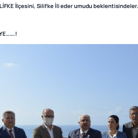
KE İlçesini, Silifke İli eder umudu beklentisindeler.
AYE…….!