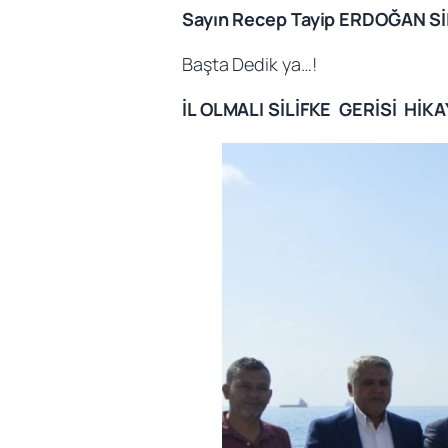
Sayın Recep Tayip ERDOĞAN SİLİF
Başta Dedik ya…!
İL OLMALI SİLİFKE GERİSİ HİK