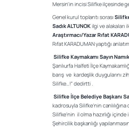
Mersin’in incisi Silifke ilçesinde ge
Genel kurul toplantı sorası
Silif
Sadık ALTUNOK
ilgi ve alakaları
Araştırmacı/Yazar Rıfat KAR
Rıfat KARADUMAN yaptığı anlatıml
Silifke Kaymakamı Sayın Namı
Şanlıurfa Halfeti İlçe Kaymakamlığ
barış ve kardeşlik duygularını zi
Silifke…!” dedirtti .
Silifke İlçe Belediye Başkanı 
kadrosuyla Silifke’nin canlılığı
Silifke’nin il olma hazırlığı içi
Şehircilik başkanlığı yapılanmas