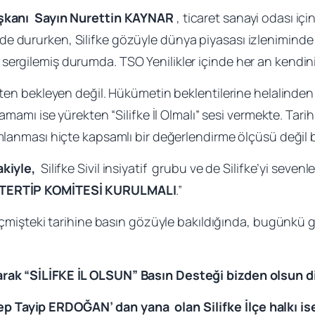
aşkanı Sayın Nurettin KAYNAR
, ticaret sanayi odası için
 dururken, Silifke gözüyle dünya piyasası izleniminde e
sergilemiş durumda. TSO Yenilikler içinde her an kendi
etten bekleyen değil. Hükümetin beklentilerine helalinden
tamamı ise yürekten “Silifke İl Olmalı” sesi vermekte. Tari
ımlanması hiçte kapsamlı bir değerlendirme ölçüsü değil b
akiyle,
Silifke Sivil insiyatif grubu ve de Silifke’yi seven
N TERTİP KOMİTESİ KURULMALI
.”
geçmişteki tarihine basın gözüyle bakıldığında, bugünkü g
k “SİLİFKE İL OLSUN” Basın Desteği bizden olsun d
 Tayip ERDOĞAN’ dan yana olan Silifke İlçe halkı 