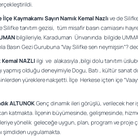
rçekleştirildi.
ke İlçe Kaymakamı Sayın Namık Kemal Nazlı
ve de Silifk
 ile Silifke tanıtım gezisi, tüm misafir basın camiasını hayre
ADUMAN
bilgileriyle, Karaduman Ünvanında bilgide UMMAN b
a Basın Gezi Gurubuna “Vay Silifke sen neymişsin”? dedi
k Kemal NAZLI
ilgi ve alakasıyla ,bilgi dolu tanıtım üslu
ı yapmış olduğu deneyimiyle Dogu, Batı , kültür sanat dolu
hinlerden yüreklere nakşetti. İlçe Herkese içten içe “Vaa
Sadık ALTUNOK
Genç dinamik ileri görüşlü, verilecek her 
na can katmakta. İlçenin büyümesinde, gelişmesinde, hiz
nde ileriye yönelik geleceğe uygun, plan, program ve pro
ını şimdiden uygulamakta.