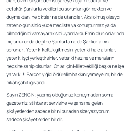
olan, bizim istişareden istişareye koşan fedakâr ve
cefakâr Şanlıurfa vekilleri bu sorunları görmekten ve
duymaktan, ne bıktılar ne de utandılar. Aksi olmuş olsaydı
zaten o gün sizi o yüce mecliste ya konuşturmaz ya da
bilmediğinizi varsayarak sizi uyarırlardı. Emin olun onlarında
hiç umurunda değil ne Şanlıurfa ne de Şanlıurfa’nın
sorunları. Yeter ki koltuk gitmesin, yeter ki ihale alsınlar,
yeter ki işçi yerleştirsinler, yeter ki hazine ve meraların
hepsine sahip olsunlar! Onlar için Milletvekilliği başka ne işe
yarar ki!!! Pardon yiğidi öldürelim hakkını yemeyelim; bir de
nikâh şahitliği vardı…
Sayın ZENGİN; yapmış olduğunuz konuşmadan sonra
gazetemiz istihbarat servisine ve şahsıma gelen
şikâyetlerden sadece birini buradan size yazıyorum,
sadece şikâyetlerden biridir.