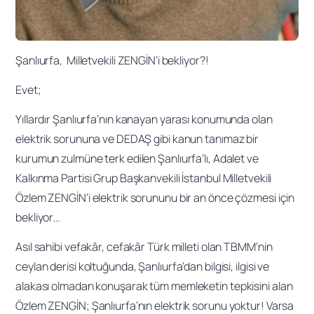
Şanlıurfa, Milletvekili ZENGİN’i bekliyor?!
Evet;
Yıllardır Şanlıurfa’nın kanayan yarası konumunda olan
elektrik sorununa ve DEDAŞ gibi kanun tanımaz bir
kurumun zulmüne terk edilen Şanlıurfa’lı, Adalet ve
Kalkınma Partisi Grup Başkanvekili İstanbul Milletvekili
Özlem ZENGİN’i elektrik sorununu bir an önce çözmesi için
bekliyor…
Asıl sahibi vefakâr, cefakâr Türk milleti olan TBMM’nin
ceylan derisi koltuğunda, Şanlıurfa’dan bilgisi, ilgisi ve
alakası olmadan konuşarak tüm memleketin tepkisini alan
Özlem ZENGİN; Şanlıurfa’nın elektrik sorunu yoktur! Varsa