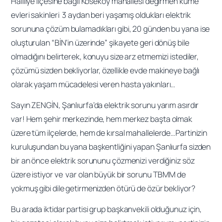
Haliliye ilçesine bağlı Köseköy mahallesi değirmen küme
evleri sakinleri 3 aydan beri yaşamış oldukları elektrik
sorununa çözüm bulamadıkları gibi, 20 günden bu yana ise
oluşturulan “BİN’in üzerinde” şikayete geri dönüş bile
olmadığını belirterek, konuyu size arz etmemizi istediler,
çözümü sizden bekliyorlar, özellikle evde makineye bağlı
olarak yaşam mücadelesi veren hasta yakınları…
Sayın ZENGİN, Şanlıurfa’da elektrik sorunu yarım asırdır
var! Hem şehir merkezinde, hem merkez başta olmak
üzere tüm ilçelerde, hem de kırsal mahallelerde…Partinizin
kuruluşundan bu yana başkentliğini yapan Şanlıurfa sizden
bir an önce elektrik sorununu çözmenizi verdiğiniz söz
üzere istiyor ve var olan büyük bir sorunu TBMM de
yokmuş gibi dile getirmenizden ötürü de özür bekliyor?
Bu arada iktidar partisi grup başkanvekili olduğunuz için,