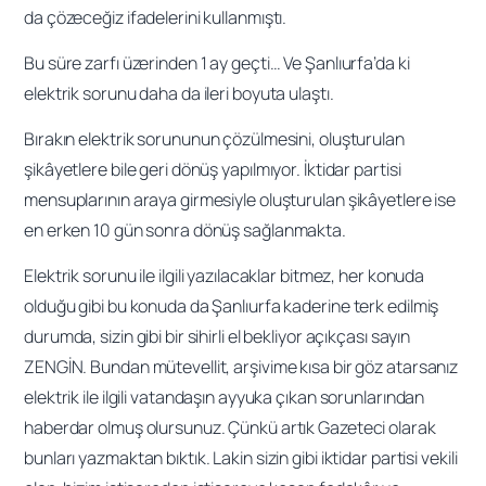
da çözeceğiz ifadelerini kullanmıştı.
Bu süre zarfı üzerinden 1 ay geçti… Ve Şanlıurfa’da ki
elektrik sorunu daha da ileri boyuta ulaştı.
Bırakın elektrik sorununun çözülmesini, oluşturulan
şikâyetlere bile geri dönüş yapılmıyor. İktidar partisi
mensuplarının araya girmesiyle oluşturulan şikâyetlere ise
en erken 10 gün sonra dönüş sağlanmakta.
Elektrik sorunu ile ilgili yazılacaklar bitmez, her konuda
olduğu gibi bu konuda da Şanlıurfa kaderine terk edilmiş
durumda, sizin gibi bir sihirli el bekliyor açıkçası sayın
ZENGİN. Bundan mütevellit, arşivime kısa bir göz atarsanız
elektrik ile ilgili vatandaşın ayyuka çıkan sorunlarından
haberdar olmuş olursunuz. Çünkü artık Gazeteci olarak
bunları yazmaktan bıktık. Lakin sizin gibi iktidar partisi vekili