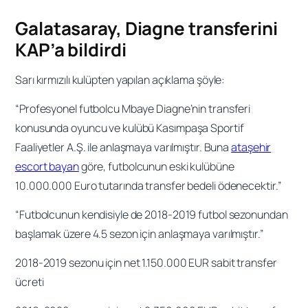
Galatasaray, Diagne transferini
KAP’a bildirdi
Sarı kırmızılı kulüpten yapılan açıklama şöyle:
“Profesyonel futbolcu Mbaye Diagne’nin transferi
konusunda oyuncu ve kulübü Kasımpaşa Sportif
Faaliyetler A.Ş. ile anlaşmaya varılmıştır. Buna
ataşehir
escort bayan
göre, futbolcunun eski kulübüne
10.000.000 Euro tutarında transfer bedeli ödenecektir.”
“Futbolcunun kendisiyle de 2018-2019 futbol sezonundan
başlamak üzere 4.5 sezon için anlaşmaya varılmıştır.”
2018-2019 sezonu için net 1.150.000 EUR sabit transfer
ücreti