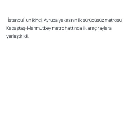
İstanbul´un ikinci, Avrupa yakasının ilk sürücüsüz metrosu
Kabaştaş-Mahmutbey metro hattında ilk araç raylara
yerleştirildi.