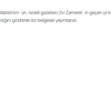
allström´ün, İsrailli gazeteci Zvi Zameret´in geçen yıl k
ığını gösteren bir belgesel yayımlandı.