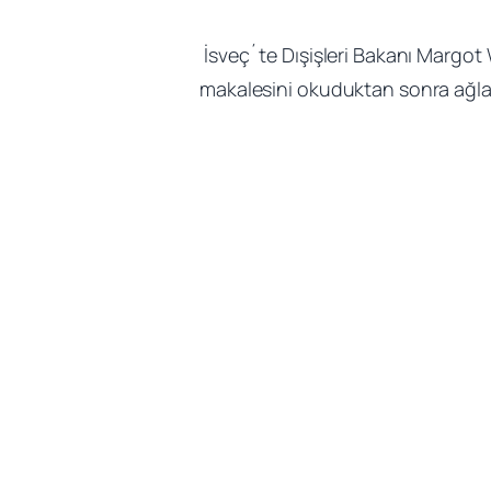
İsveç´te Dışişleri Bakanı Margot W
makalesini okuduktan sonra ağlad