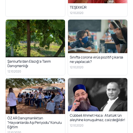
TEŞEKKÜR
12.10.2020
Sınıfta corona virüs pozitif çıkarsa
Şanlıurfa’dan Elazığ’a Tarım
ne yapılacak?
Danışmanlığı
12.10.2020
12.10.2020
Cübbeli Ahmet Hoca: Atatürk’ün
ÖZ AR Danışmanlıktan
aleyhine konuşulmaz, caiz değildir!
“Hayvanlarda Aşı Periyodu” Konulu
12.10.2020
Eğitim
12.10.2020