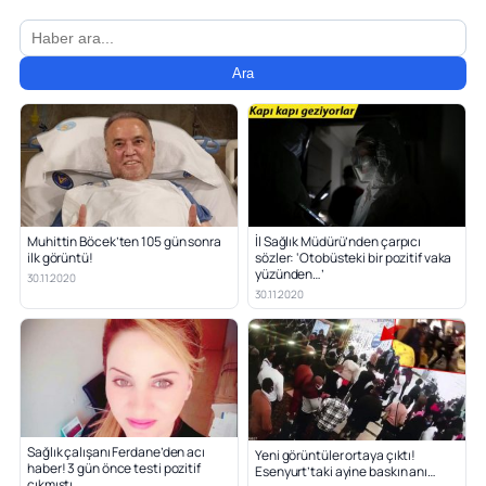
Ara
Muhittin Böcek’ten 105 gün sonra
İl Sağlık Müdürü’nden çarpıcı
ilk görüntü!
sözler: ‘Otobüsteki bir pozitif vaka
yüzünden…’
30.11.2020
30.11.2020
Sağlık çalışanı Ferdane’den acı
Yeni görüntüler ortaya çıktı!
haber! 3 gün önce testi pozitif
Esenyurt’taki ayine baskın anı…
çıkmıştı