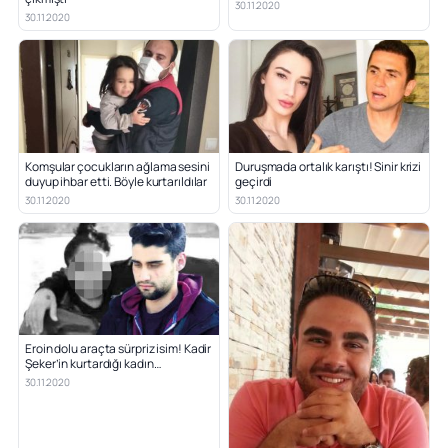
30.11.2020
30.11.2020
Komşular çocukların ağlama sesini
Duruşmada ortalık karıştı! Sinir krizi
duyup ihbar etti. Böyle kurtarıldılar
geçirdi
30.11.2020
30.11.2020
Eroin dolu araçta sürpriz isim! Kadir
Şeker’in kurtardığı kadın…
30.11.2020