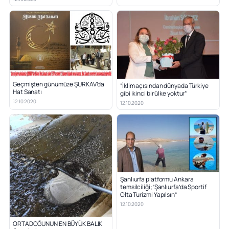
Geçmişten günümüze ŞURKAV’da
“İklim açısından dünyada Türkiye
Hat Sanatı
gibi ikinci bir ülke yoktur”
12.10.2020
12.10.2020
Şanlıurfa platformu Ankara
temsilciliği;”Şanlıurfa’da Sportif
Olta Turizmi Yapılsın”
12.10.2020
ORTADOĞUNUN EN BÜYÜK BALIK