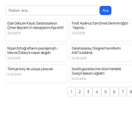
Ara
Eda Gökçen Kaya, Galatasaraylı
Fırat Aydınus’tan Emre Demir’e öğüt:
Ömer Bayram’ın mesajlarını ifşa etti!
‘Yapma…’
10.12.2019
10.12.2019
Nişan fotoğraflarını paylaşmıştı…
Galatasaray, Diagne transferini
Merve Özbey’e nazar değdi!
KAP’a bildirdi
10.12.2019
04.02.2019
Türkiye kılıç ile uzaya çıkacak
İsrailli gazetecinin ölüm tehdidi
İsveçli bakanı ağlattı
01.02.2019
01.02.2019
1
2
3
4
5
6
7