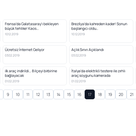
Fransa’da Galatasaray’ı bekleyen
Brezilya’da kahreden kader! Sonun
büyük tehlike! Kaos…
başlangıcı oldu…
10.12.2019
10.12.2019
Ücretsiz İnternet Geliyor
Açlık Sınırı Açıklandı
03.02.2019
03.02.2019
ilk araç indirildi… 8 ilçeyi birbirine
İtalya’da elektrikli testere ile zırhlı
bağlayacak
araç soygunu kamerada
01.02.2019
01.02.2019
8
9
10
11
12
13
14
15
16
17
18
19
20
21