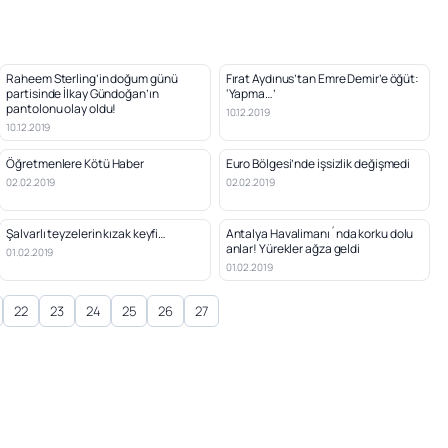
Raheem Sterling’in doğum günü
Fırat Aydınus’tan Emre Demir’e öğüt:
partisinde İlkay Gündoğan’ın
‘Yapma…’
pantolonu olay oldu!
10.12.2019
10.12.2019
Öğretmenlere Kötü Haber
Euro Bölgesi’nde işsizlik değişmedi
02.02.2019
02.02.2019
Şalvarlı teyzelerin kızak keyfi…
Antalya Havalimanı´nda korku dolu
anlar! Yürekler ağza geldi
01.02.2019
01.02.2019
22
23
24
25
26
27