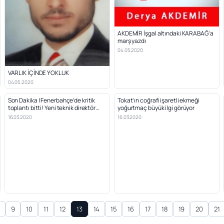
AKDEMİR İşgal altındaki KARABAĞ’a
marş yazdı
04.05.2020
VARLIK İÇİNDE YOKLUK
04.05.2020
Son Dakika | Fenerbahçe’de kritik
Tokat’ın coğrafi işaretli ekmeği
toplantı bitti! Yeni teknik direktör…
yoğurtmaç büyük ilgi görüyor
16.03.2020
16.03.2020
8
9
10
11
12
13
14
15
16
17
18
19
20
21