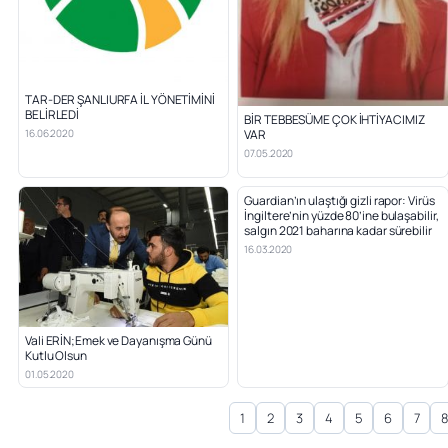
TAR-DER ŞANLIURFA İL YÖNETİMİNİ
BELİRLEDİ
BİR TEBBESÜME ÇOK İHTİYACIMIZ
VAR
16.06.2020
07.05.2020
Guardian’ın ulaştığı gizli rapor: Virüs
İngiltere’nin yüzde 80’ine bulaşabilir,
salgın 2021 baharına kadar sürebilir
16.03.2020
Vali ERİN;Emek ve Dayanışma Günü
Kutlu Olsun
01.05.2020
1
2
3
4
5
6
7