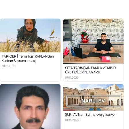
TAR-DER İl Temsilcisi KAPLAN’dan
Kurban Bayramı mesajı
30.07.2020
SEFA TARIMDAN PAMUK VE MISIR
ÜRETİCİLERİNE UYARI!
07.07.2020
ŞURKAV Narlı Evi İhaleye çıkarıyor
01.05.2020