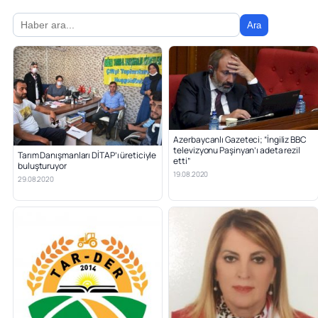
Ara
Azerbaycanlı Gazeteci; “İngiliz BBC
televizyonu Paşinyan’ı adeta rezil
Tarım Danışmanları DİTAP’ı üreticiyle
etti”
buluşturuyor
19.08.2020
29.08.2020