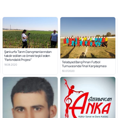
Şanlıurfa Tarım Danışmanlarından
takdir edilen ve örnek teşkil eden
“Farkındalık Projesi”
Telabyad Barış Pınarı Futbol
18.08.2020
Turnuvasında Final Karşılaşması
30.07.2020