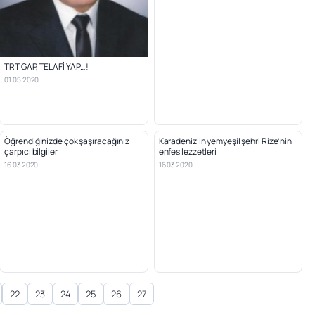
TRT GAP, TELAFİ YAP…!
01.05.2020
Öğrendiğinizde çok şaşıracağınız
Karadeniz’in yemyeşil şehri Rize’nin
çarpıcı bilgiler
enfes lezzetleri
16.03.2020
16.03.2020
22
23
24
25
26
27