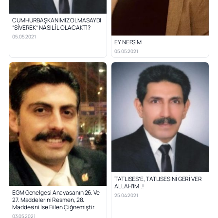
CUMHURBAŞKANIMIZ OLMASAYDI
“SİVEREK” NASIL İL OLACAKTI?
05.05.2021
EY NEFSİM
05.05.2021
TATLISES’E, TATLISESİNİ GERİ VER
ALLAH’IM..!
EGM Genelgesi Anayasanın 26. Ve
25.04.2021
27. Maddelerini Resmen, 28.
Maddesini İse Fiilen Çiğnemiştir.
03.05.2021