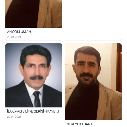
AH GÖNLÜM AH
20.04.2021
İL OLMALI SİLİFKE GERİSİ HİKAYE …!
20.04.2021
NEREYE KADAR !