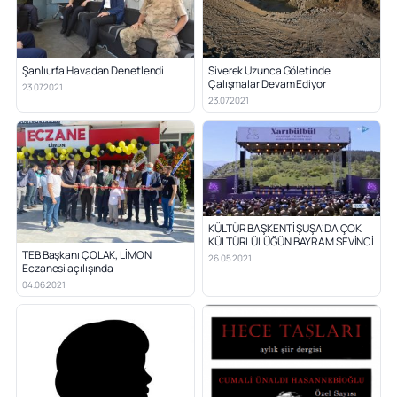
Şanlıurfa Havadan Denetlendi
Siverek Uzunca Göletinde
Çalışmalar Devam Ediyor
23.07.2021
23.07.2021
KÜLTÜR BAŞKENTİ ŞUŞA’DA ÇOK
KÜLTÜRLÜLÜĞÜN BAYRAM SEVİNCİ
TEB Başkanı ÇOLAK, LİMON
26.05.2021
Eczanesi açılışında
04.06.2021