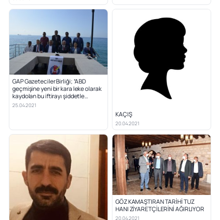
GAP Gazeteciler Birliği; “ABD
geçmişine yeni bir kara leke olarak
kaydolan bu iftirayı şiddetle
kınıyoruz”
25.04.2021
KAÇIŞ
20.04.2021
GÖZ KAMAŞTIRAN TARİHİ TUZ
HANI ZİYARETÇİLERİNİ AĞIRLIYOR
20.04.2021