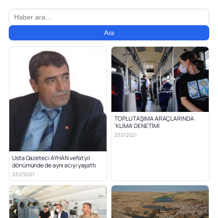
Ara
TOPLU TAŞIMA ARAÇLARINDA
‘KLİMA’ DENETİMİ
23.07.2021
Usta Gazeteci AYHAN vefat yıl
dönümünde de aynı acıyı yaşattı
23.07.2021