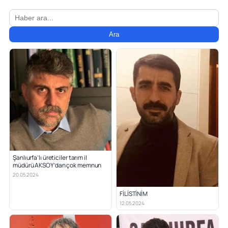
Ara
Şanlıurfa’lı üreticiler tarım il
müdürü AKSOY’dan çok memnun
20.05.2024
FİLİSTİNİM
12.05.2024