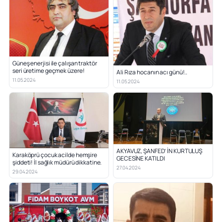
Güneş enerjisi ile çalışan traktör
seri üretime geçmek üzere!
Ali Rıza hocanın acı günü!..
11.05.2024
11.05.2024
AKYAVUZ, ŞANFED’ İN KURTULUŞ
Karaköprü çocuk acilde hemşire
GECESİNE KATILDI
şiddeti! İl sağlık müdürü dikkatine.
27.04.2024
29.04.2024