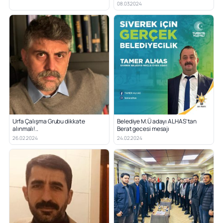
08.03.2024
Urfa Çalışma Grubu dikkate
Belediye M.Ü adayı ALHAS’tan
alınmalı!..
Berat gecesi mesajı
26.02.2024
24.02.2024