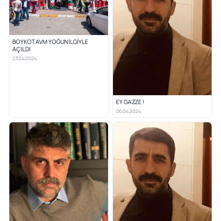
BOYKOT AVM YOĞUN İLGİYLE
AÇILDI
23.04.2024
EY GAZZE !
06.04.2024