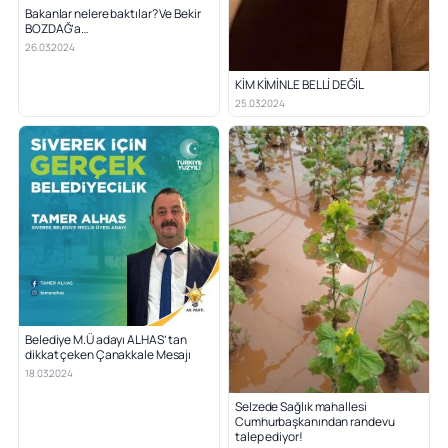
Bakanlar nelere baktılar? Ve Bekir
BOZDAĞ’a…
26.03.2024
KİM KİMİNLE BELLİ DEĞİL
25.03.2024
Belediye M.Ü adayı ALHAS’ tan
dikkat çeken Çanakkale Mesajı
18.03.2024
Selzede Sağlık mahallesi
Cumhurbaşkanından randevu
talep ediyor!