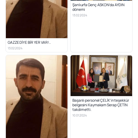
Şanlıurfa Genç ASKON’da AYDIN
dönemi
13.02.2024
GAZZE DİYE BİR YER VAR!..
13.02.2024
Başarılı personel ÇELİK’in teşekkür
belgesini Kaymakam Serap ÇETİN
takdim etti.
10.01.2024