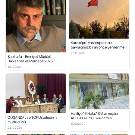
Karaköprü yaşam parkta ki
bayrağımız bir an önce yenilenmeli!
26.11.2024
Şanlıurfa İl Emniyet Müdürü
Dikkatine! Ve Merhaba 2025
30.12.2024
Haliliye 13 Nolu ASM ye neşteri
COŞANDAL ve TOPUZ ailesinin
ABDULLAH SOLMAZ atsın
mutlu günü
13.09.2024
22.10.2024