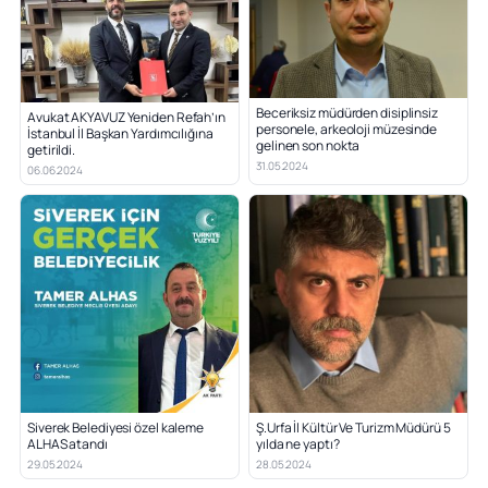
Beceriksiz müdürden disiplinsiz
Avukat AKYAVUZ Yeniden Refah’ın
personele, arkeoloji müzesinde
İstanbul İl Başkan Yardımcılığına
gelinen son nokta
getirildi.
31.05.2024
06.06.2024
Siverek Belediyesi özel kaleme
Ş.Urfa İl Kültür Ve Turizm Müdürü 5
ALHAS atandı
yılda ne yaptı?
29.05.2024
28.05.2024