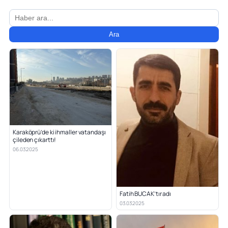
Ara
Karaköprü’de ki ihmaller vatandaşı
çileden çıkarttı!
06.03.2025
Fatih BUCAK’tır adı
03.03.2025