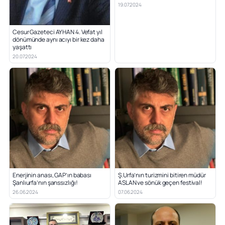
19.07.2024
Cesur Gazeteci AYHAN 4. Vefat yıl
dönümünde aynı acıyı bir kez daha
yaşattı
20.07.2024
Enerjinin anası, GAP’ın babası
Ş.Urfa’nın turizmini bitiren müdür
Şanlıurfa’nın şanssızlığı!
ASLAN ve sönük geçen festival!
26.06.2024
07.06.2024