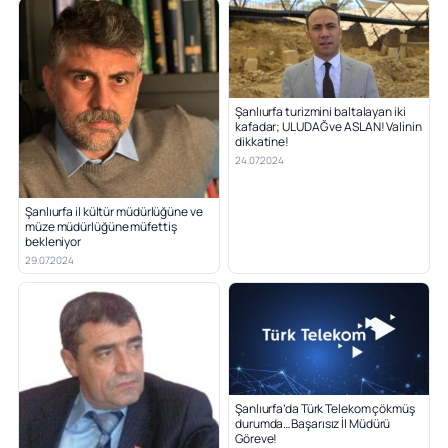
Şanlıurfa turizmini baltalayan iki
kafadar; ULUDAĞ ve ASLAN! Valinin
dikkatine!
24.07.2024
Şanlıurfa il kültür müdürlüğüne ve
müze müdürlüğüne müfettiş
bekleniyor
29.07.2024
Şanlıurfa’da Türk Telekom çökmüş
durumda…Başarısız İl Müdürü
Göreve!